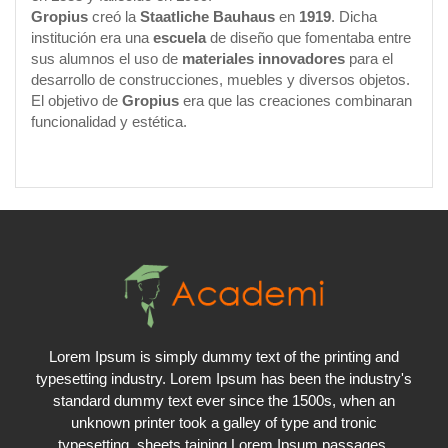
Gropius
creó la
Staatliche Bauhaus
en
1919
. Dicha
institución era una
escuela
de diseño que fomentaba entre
sus alumnos el uso de
materiales innovadores
para el
desarrollo de construcciones, muebles y diversos objetos.
El objetivo de
Gropius
era que las creaciones combinaran
funcionalidad y estética.
Lorem Ipsum is simply dummy text of the printing and
typesetting industry. Lorem Ipsum has been the industry's
standard dummy text ever since the 1500s, when an
unknown printer took a galley of type and tronic
typesetting, sheets taining Lorem Ipsum passages.