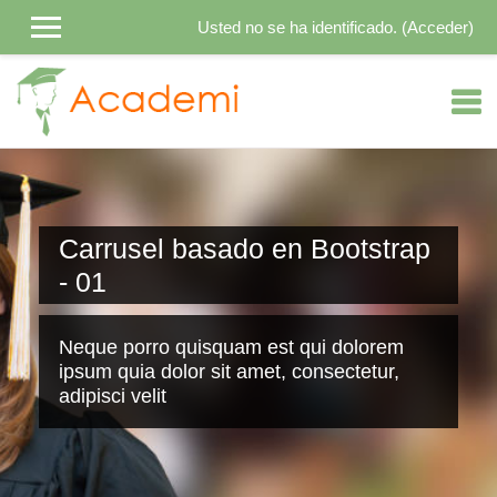
Usted no se ha identificado. (
Acceder
)
Salta al contenido principal
Carrusel basado en Bootstrap
- 01
Neque porro quisquam est qui dolorem
ipsum quia dolor sit amet, consectetur,
adipisci velit